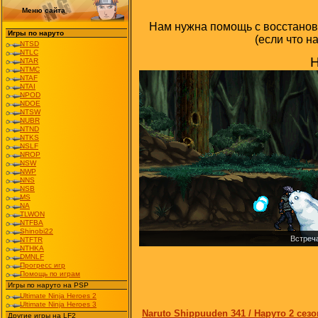
Меню сайта
Нам нужна помощь с восстанов
Игры по наруто
(если что н
NTSD
NTLC
Н
NTAR
NTMC
NTAF
NTAI
NPOD
NDOE
NTSW
NUBR
NTND
NTKS
NSLF
NROP
NSW
NWP
NNS
NSB
MS
NA
TLWON
NTFBA
Shinobi22
Встреча
NTFTR
NTHKA
DMNLF
Прогресс игр
Помощь по играм
Игры по наруто на PSP
Ultimate Ninja Heroes 2
Ultimate Ninja Heroes 3
Naruto Shippuuden 341 / Наруто 2 сезо
Другие игры на LF2