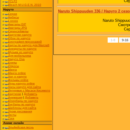
Сер
TCLF2
Bleach M.U.G.E.N. 2010
Наруто
Naruto Shippuuden 336 / Наруто 2 сезо
Серии
Чибисы
Naruto Shippuu
I сезон
Аватары GIF
Смотре
Аватары JPG
Сер
Скринсейверы
Карточки наруто
Обои по наруто
1-8
9-16
Биография персонажей
Карты по наруто для Warcraft
Анекдоты по наруто
Музыка из наруто
Для мобильника
Наруто Ova
Клипы
Опросы
Манга
Манга online
Чат о наруто
Фильмы online
Игры наруто online
Часы наруто для сайта
Интервью с Масаси Кисимото
Картинки
|
Добавить
Анимация
|
Добавить
Юзербары по наруто
Бигбары по наруто
Шаблоны для сайта
Уроки рисования
Тесты
Тэги
Аниме онлайн
Эльфийская песнь