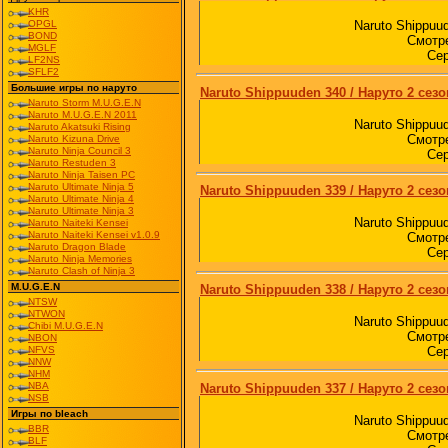
KHR
Naruto Shippuu
OPGL
BOND
Смотре
MGLF
Сер
LF2NS
SFLF2
Большие игры по наруто
Naruto Shippuuden 340 / Наруто 2 сезо
Naruto Storm M.U.G.E.N
Naruto M.U.G.E.N 2011
Naruto Shippuu
Naruto Akatsuki Rising
Смотре
Naruto Kizuna Drive
Naruto Ninja Council 3
Сер
Naruto Restuden 3
Naruto Ninja Taisen PC
Naruto Ultimate Ninja 5
Naruto Shippuuden 339 / Наруто 2 сезо
Naruto Ultimate Ninja 4
Naruto Ultimate Ninja 3
Naruto Shippuu
Naruto Naiteki Kensei
Naruto Naiteki Kensei v1.0.9
Смотре
Naruto Dragon Blade
Сер
Naruto Ninja Memories
Naruto Clash of Ninja 3
M.U.G.E.N
Naruto Shippuuden 338 / Наруто 2 сезо
NTSW
NTWON
Naruto Shippuu
Chibi M.U.G.E.N
Смотре
NBON
Сер
NFVS
NNW
NHM
NBA
Naruto Shippuuden 337 / Наруто 2 сезо
NSB
Игры по bleach
Naruto Shippuu
BBR
Смотре
BLF