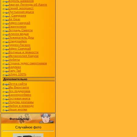
Король шаманов
Аватар Легенда об Аанге
Синий экзорцист
Пустынная крыса
7 Самураев
Air Gear
Афро-самурай
Евангелион
Тетрадь Смерти
Клинок ведьм
Пожиратель Душ
Спидграфер
Гуррен-Лаганн
Афро Самурай
Волчица и пряности
Меланхолия Харухи
Чобиты
Страна чудес смертников
Бакуман
Fairy Tail
Ichigo 100%
Дополнительно
Почта сайта
Мы Вконтакте
Тех поддержка
Баннерообмен
Гостевая книга
Покупка рекламы
Набор в команду
Наши кнопки
Фотоальбом
Случайное фото