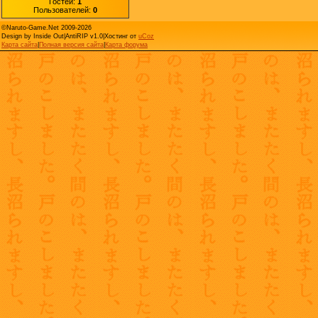
Гостей:
1
Пользователей:
0
©Naruto-Game.Net 2009-2026
Design by Inside Out|AntiRIP v1.0|
Хостинг от
uCoz
Карта сайта
|
Полная версия сайта
|
Карта форума